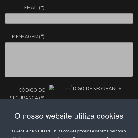
EMAIL
(*)
MENSAGEM
(*)
CÓDIGO DE
SEGURANÇA
(*)
O nosso website utiliza cookies
PRIVACIDADE
(*)
O website da NautiserR utiliza cookies próprios e de terceiros com o
Ao submeter este formulário declaro que li e concordo